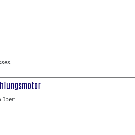
sses.
fehlungsmotor
n über: